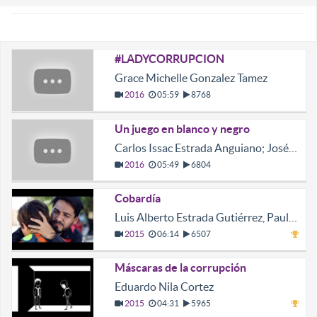
#LADYCORRUPCION
Grace Michelle Gonzalez Tamez
2016
05:59
8768
Un juego en blanco y negro
Carlos Issac Estrada Anguiano; José Adrián Villarreal Cantú
2016
05:49
6804
Cobardía
Luis Alberto Estrada Gutiérrez, Paulina Treviño Rivera
2015
06:14
6507
Máscaras de la corrupción
Eduardo Nila Cortez
2015
04:31
5965