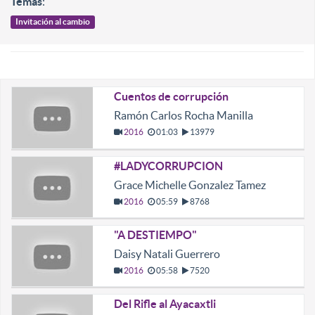
Temas
:
Invitación al cambio
Cuentos de corrupción
Ramón Carlos Rocha Manilla
2016
01:03
13979
#LADYCORRUPCION
Grace Michelle Gonzalez Tamez
2016
05:59
8768
"A DESTIEMPO"
Daisy Natali Guerrero
2016
05:58
7520
Del Rifle al Ayacaxtli