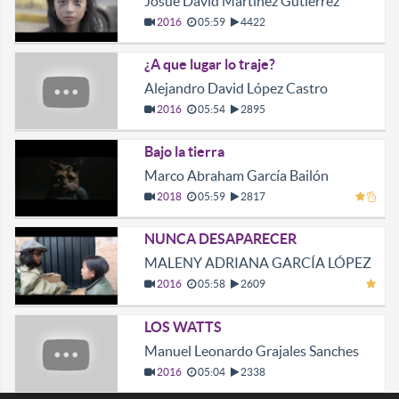
Josué David Martínez Gutiérrez
2016
05:59
4422
¿A que lugar lo traje?
Alejandro David López Castro
2016
05:54
2895
Bajo la tierra
Marco Abraham García Bailón
2018
05:59
2817
NUNCA DESAPARECER
MALENY ADRIANA GARCÍA LÓPEZ
2016
05:58
2609
LOS WATTS
Manuel Leonardo Grajales Sanches
2016
05:04
2338