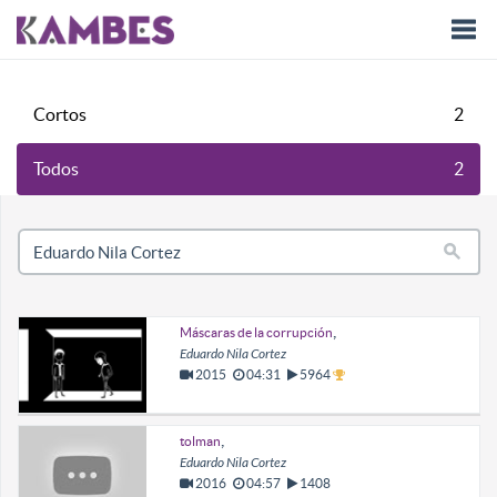
Togg
Cortos
2
navi
Todos
2
,
Máscaras de la corrupción
Eduardo Nila Cortez
2015
04:31
5964
,
tolman
Eduardo Nila Cortez
2016
04:57
1408