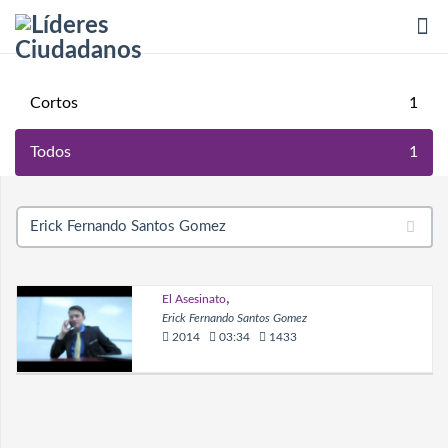
Tog
Cortos
1
nav
Todos
1
,
El Asesinato
Erick Fernando Santos Gomez
2014
03:34
1433