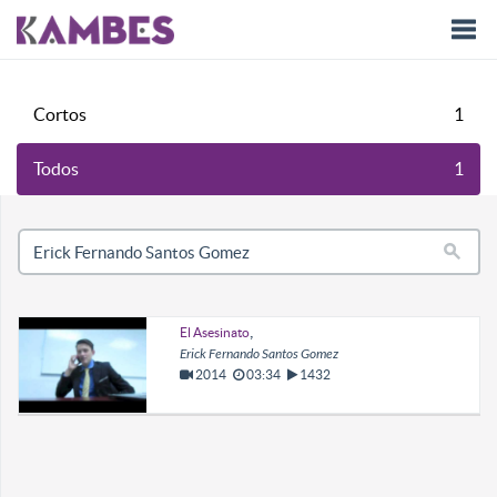
Togg
Cortos
1
navi
Todos
1
,
El Asesinato
Erick Fernando Santos Gomez
2014
03:34
1432