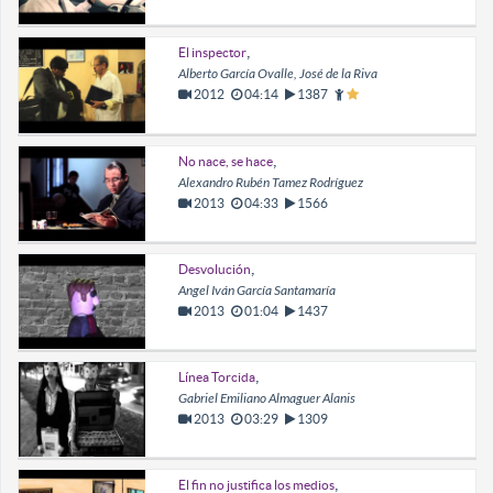
,
El inspector
Alberto García Ovalle, José de la Riva
2012
04:14
1387
,
No nace, se hace
Alexandro Rubén Tamez Rodríguez
2013
04:33
1566
,
Desvolución
Angel Iván García Santamaría
2013
01:04
1437
,
Línea Torcida
Gabriel Emiliano Almaguer Alanis
2013
03:29
1309
,
El fin no justifica los medios