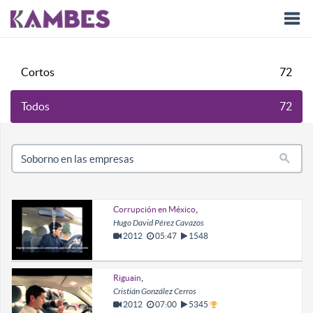
Togg
Cortos
72
navi
Todos
72
,
Corrupción en México
Hugo David Pérez Cavazos
2012
05:47
1548
,
Riguain
Cristián González Cerros
2012
07:00
5345