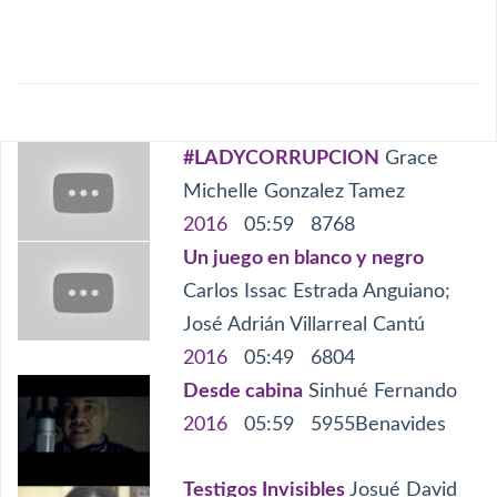
Mal gobierno
Censura
#LADYCORRUPCION
Grace
Michelle Gonzalez Tamez
2016
05:59
8768
Un juego en blanco y negro
Carlos Issac Estrada Anguiano;
José Adrián Villarreal Cantú
2016
05:49
6804
Desde cabina
Sinhué Fernando
2016
05:59
5955
Benavides
Testigos Invisibles
Josué David