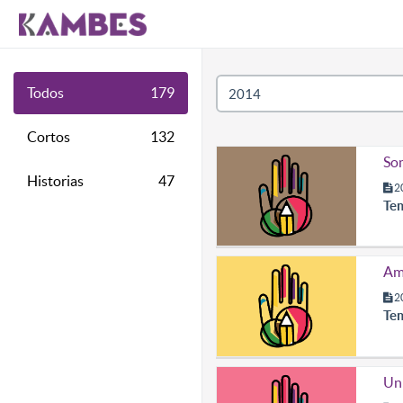
Todos
179
Cortos
132
Som
Historias
47
2
Te
Amo
2
Te
Un 