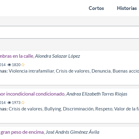
Cortos
Historias
bras en la calle
,
Alondra Salazar López
014
1820
mas:
Violencia intrafamiliar, Crisis de valores, Denuncia, Buenas accio
r incondicional condicionado
,
Andrea Elizabeth Torres Riojas
014
1973
mas:
Crisis de valores, Bullying, Discriminación, Respeto, Valor de la f
gran peso de encima
,
José Andrés Giménez Ávila