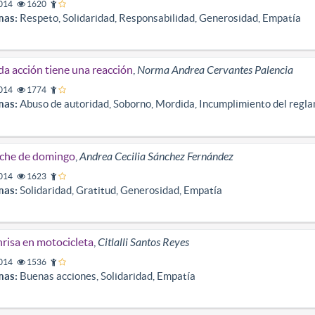
014
1620
mas:
Respeto, Solidaridad, Responsabilidad, Generosidad, Empatía
a acción tiene una reacción
,
Norma Andrea Cervantes Palencia
014
1774
mas:
Abuso de autoridad, Soborno, Mordida, Incumplimiento del regla
che de domingo
,
Andrea Cecilia Sánchez Fernández
014
1623
mas:
Solidaridad, Gratitud, Generosidad, Empatía
risa en motocicleta
,
Citlalli Santos Reyes
014
1536
mas:
Buenas acciones, Solidaridad, Empatía