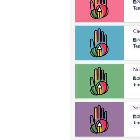
2
Te
Cad
2
Te
No
2
Te
Son
2
Te