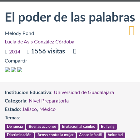
El poder de las palabras
Melody Pond
Lucía de Asís González Córdoba
1556 visitas
2014
Compartir
Institucion Educativa
: Universidad de Guadalajara
Categoria
:
Nivel Preparatoria
Estado
:
Jalisco
,
México
Temas
:
Denuncia
Buenas acciones
Invitación al cambio
Bullying
Discriminación
Acoso contra la mujer
Acoso infantil
Voluntad