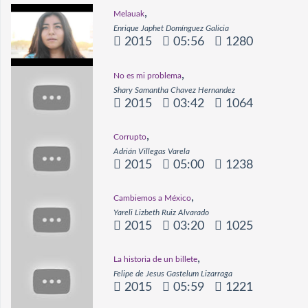
,
Melauak
Enrique Japhet Domínguez Galicia
2015
05:56
1280
,
No es mi problema
Shary Samantha Chavez Hernandez
2015
03:42
1064
,
Corrupto
Adrián Villegas Varela
2015
05:00
1238
,
Cambiemos a México
Yareli Lizbeth Ruiz Alvarado
2015
03:20
1025
,
La historia de un billete
Felipe de Jesus Gastelum Lizarraga
2015
05:59
1221