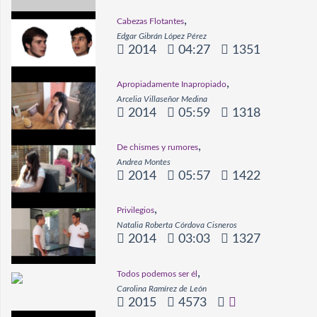
,
Cabezas Flotantes
Edgar Gibrán López Pérez
2014
04:27
1351
,
Apropiadamente Inapropiado
Arcelia Villaseñor Medina
2014
05:59
1318
,
De chismes y rumores
Andrea Montes
2014
05:57
1422
,
Privilegios
Natalia Roberta Córdova Cisneros
2014
03:03
1327
,
Todos podemos ser él
Carolina Ramírez de León
2015
4573