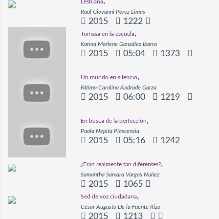
,
Lesbiana
Raúl Giovanni Pérez Limas
2015
1222
,
Tomasa en la escuela
Karina Marlene González Ibarra
2015
05:04
1373
,
Un mundo en silencio
Fátima Carolina Andrade Garza
2015
06:00
1219
,
En busca de la perfección
Paola Nepita Plascencia
2015
05:16
1242
,
¿Eran realmente tan diferentes?
Samantha Samara Vargas Núñez
2015
1065
,
Sed de voz ciudadana
César Augusto De la Fuente Rizo
2015
1213