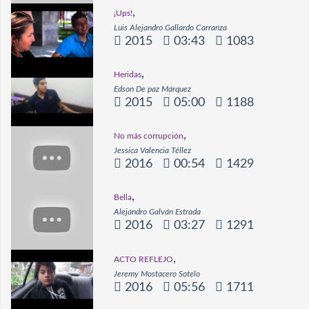
,
¡Ups!
Luis Alejandro Gallardo Carranza
2015
03:43
1083
,
Heridas
Edson De paz Márquez
2015
05:00
1188
,
No más corrupción
Jessica Valencia Téllez
2016
00:54
1429
,
Bella
Alejandro Galván Estrada
2016
03:27
1291
,
ACTO REFLEJO
Jeremy Mostacero Sotelo
2016
05:56
1711