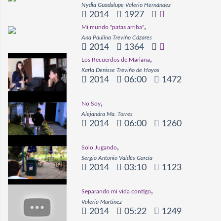
Nydia Guadalupe Valerio Hernández
2014
1927
,
Mi mundo "patas arriba"
Ana Paulina Treviño Cázares
2014
1364
,
Los Recuerdos de Mariana
Karla Denisse Treviño de Hoyos
2014
06:00
1472
,
No Soy
Alejandra Ma. Torres
2014
06:00
1260
,
Solo Jugando
Sergio Antonio Valdés García
2014
03:10
1123
,
Separando mi vida contigo
Valeria Martinez
2014
05:22
1249