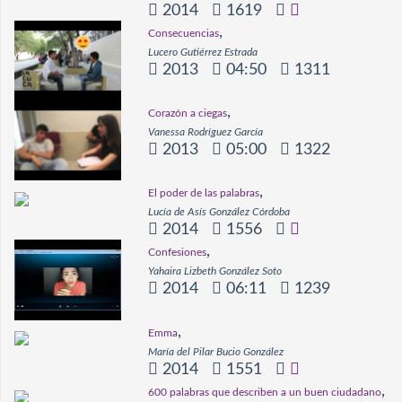
2014
1619
,
Consecuencias
Lucero Gutiérrez Estrada
2013
04:50
1311
,
Corazón a ciegas
Vanessa Rodríguez García
2013
05:00
1322
,
El poder de las palabras
Lucía de Asís González Córdoba
2014
1556
,
Confesiones
Yahaira Lizbeth González Soto
2014
06:11
1239
,
Emma
María del Pilar Bucio González
2014
1551
,
600 palabras que describen a un buen ciudadano