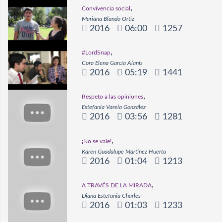
,
Convivencia social
Mariana Blando Ortiz
2016
06:00
1257
,
#LordSnap
Cora Elena García Alanís
2016
05:19
1441
,
Respeto a las opiniones
Estefanía Varela González
2016
03:56
1281
,
¡No se vale!
Karen Guadalupe Martínez Huerta
2016
01:04
1213
,
A TRAVÉS DE LA MIRADA
Diana Estefania Charles
2016
01:03
1233