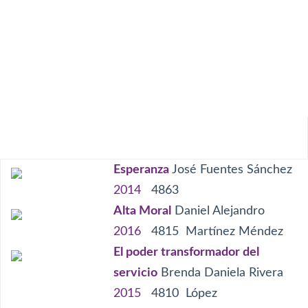
Denuncia
Buenas acciones
Invitación al cambio
Bullying
Discriminación
Abuso de autoridad
Procesos ilegales
Integridad
Respeto
Voluntad
Valentía
Superación
Solidaridad
Servicio
Responsabilidad
Liderazgo
Empatía
Consejo
Esperanza
José Fuentes Sánchez
2014
4863
Alta Moral
Daniel Alejandro
2016
4815
Martínez Méndez
El poder transformador del
servicio
Brenda Daniela Rivera
2015
4810
López