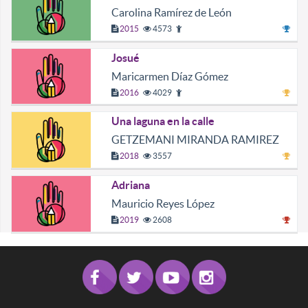
Carolina Ramírez de León
2015
4573
Josué
Maricarmen Díaz Gómez
2016
4029
Una laguna en la calle
GETZEMANI MIRANDA RAMIREZ
2018
3557
Adriana
Mauricio Reyes López
2019
2608