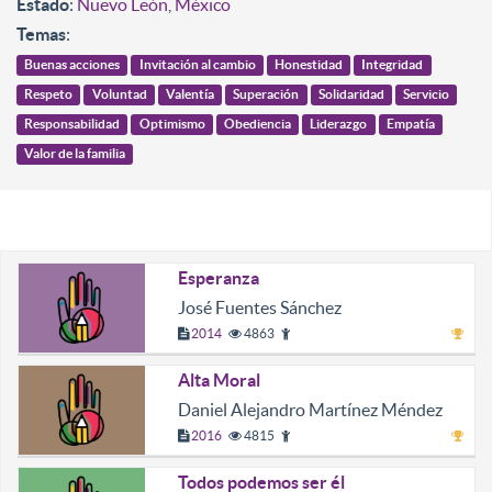
Estado
:
Nuevo León
,
México
Temas
:
Buenas acciones
Invitación al cambio
Honestidad
Integridad
Respeto
Voluntad
Valentía
Superación
Solidaridad
Servicio
Responsabilidad
Optimismo
Obediencia
Liderazgo
Empatía
Valor de la familia
Esperanza
José Fuentes Sánchez
2014
4863
Alta Moral
Daniel Alejandro Martínez Méndez
2016
4815
Todos podemos ser él