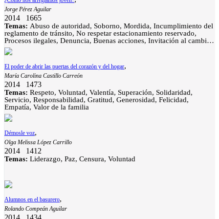
Jorge Pérez Aguilar
2014
1665
Temas:
Abuso de autoridad, Soborno, Mordida, Incumplimiento del
reglamento de tránsito, No respetar estacionamiento reservado,
Procesos ilegales, Denuncia, Buenas acciones, Invitación al cambio,
Honestidad, Integridad, Respeto, Voluntad, Responsabilidad,
Patriotismo
,
El poder de abrir las puertas del corazón y del hogar
María Carolina Castillo Carreón
2014
1473
Temas:
Respeto, Voluntad, Valentía, Superación, Solidaridad,
Servicio, Responsabilidad, Gratitud, Generosidad, Felicidad,
Empatía, Valor de la familia
,
Démosle voz
Olga Melissa López Carrillo
2014
1412
Temas:
Liderazgo, Paz, Censura, Voluntad
,
Alumnos en el basurero
Rolando Compeán Aguilar
2014
1434