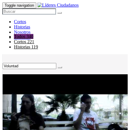
Toggle navigation
Cortos
Historias
Nosotros
Todos
340
Contacto
Cortos
221
Historias
119