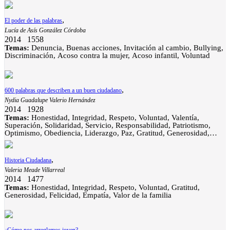
,
El poder de las palabras
Lucía de Asís González Córdoba
2014
1558
Temas:
Denuncia, Buenas acciones, Invitación al cambio, Bullying,
Discriminación, Acoso contra la mujer, Acoso infantil, Voluntad
,
600 palabras que describen a un buen ciudadano
Nydia Guadalupe Valerio Hernández
2014
1928
Temas:
Honestidad, Integridad, Respeto, Voluntad, Valentía,
Superación, Solidaridad, Servicio, Responsabilidad, Patriotismo,
Optimismo, Obediencia, Liderazgo, Paz, Gratitud, Generosidad,
Felicidad, Empatía, Valor de la familia, Ecología, Consejo, Bullying,
Discriminación, Denuncia, Buenas acciones, Voto, Invitación al
cambio
,
Historia Ciudadana
Valeria Meade Villarreal
2014
1477
Temas:
Honestidad, Integridad, Respeto, Voluntad, Gratitud,
Generosidad, Felicidad, Empatía, Valor de la familia
,
¿Cómo nos arreglamos joven?