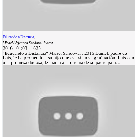
,
Educando a Distancia
Misael Alejandro Sandoval Juarez
2016
01:03
1625
"Educando a Distancia" Misael Sandoval , 2016 Daniel, padre de
Luis, le ha prometido a su hijo que estará en su graduación. Luis con
una promesa dudosa, le marca a la oficina de su padre para
recordarle que hoy es su día más importante. Pues al concluir la
presentación académica, logrará tener su título profesional en
Arquitectura. Mientras tanto, Daniel en la oficina, no hace más que
estar enojado y exigiendo muchas actividades para su empresa.
Cuando se percata que su hijo le habla, en lugar de atenderle, decide
no ir a la ceremonia de graduación y ve la manera de compensar su
error. Así que decide enviarle un regalo vía online con un mensaje
cortante para su hijo. Pues Daniel piensa que es mejor pasar más
horas laborando que conviviendo con la familia. Cuando Luis recibe
el mensaje de su papá, no hace más que molestarse y sentirse
decepcionado pues nuevamente su padre le ha fallado. La pregunta
es: ¿Daniel tendrá la posibilidad de enmendar su error con su hijo
Luis?.