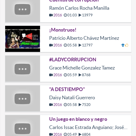
Ramón Carlos Rocha Manilla
2016
01:03
13979
¡Monstruos!
Patricio Alberto Chávez Martínez
2016
05:58
12797
#LADYCORRUPCION
Grace Michelle Gonzalez Tamez
2016
05:59
8768
"A DESTIEMPO"
Daisy Natali Guerrero
2016
05:58
7520
Un juego en blanco y negro
Carlos Issac Estrada Anguiano; José Adrián Villarreal Cantú
2016
05:49
6804