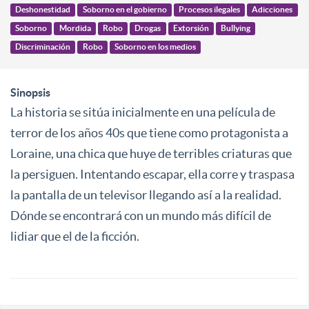
Deshonestidad
Soborno en el gobierno
Procesos ilegales
Adicciones
Soborno
Mordida
Robo
Drogas
Extorsión
Bullying
Discriminación
Robo
Soborno en los medios
Sinopsis
La historia se sitúa inicialmente en una película de
terror de los años 40s que tiene como protagonista a
Loraine, una chica que huye de terribles criaturas que
la persiguen. Intentando escapar, ella corre y traspasa
la pantalla de un televisor llegando así a la realidad.
Dónde se encontrará con un mundo más difícil de
lidiar que el de la ficción.