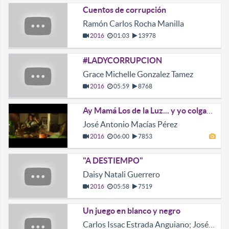
Cuentos de corrupción
Ramón Carlos Rocha Manilla
2016
01:03
13978
#LADYCORRUPCION
Grace Michelle Gonzalez Tamez
2016
05:59
8768
Ay Mamá Los de la Luz... y yo colgado
José Antonio Macías Pérez
2016
06:00
7853
"A DESTIEMPO"
Daisy Natali Guerrero
2016
05:58
7519
Un juego en blanco y negro
Carlos Issac Estrada Anguiano; José Adrián Villarreal Cantú