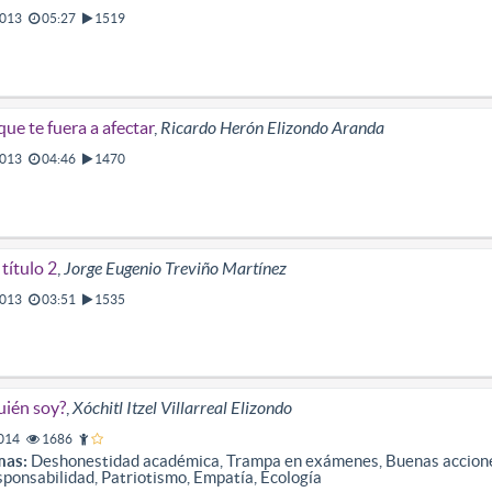
013
05:27
1519
que te fuera a afectar
,
Ricardo Herón Elizondo Aranda
013
04:46
1470
 título 2
,
Jorge Eugenio Treviño Martínez
013
03:51
1535
ién soy?
,
Xóchitl Itzel Villarreal Elizondo
014
1686
mas:
Deshonestidad académica, Trampa en exámenes, Buenas acciones, 
ponsabilidad, Patriotismo, Empatía, Ecología