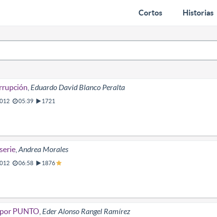
Cortos
Historias
rrupción
,
Eduardo David Blanco Peralta
012
05:39
1721
serie
,
Andrea Morales
012
06:58
1876
 por PUNTO
,
Eder Alonso Rangel Ramírez