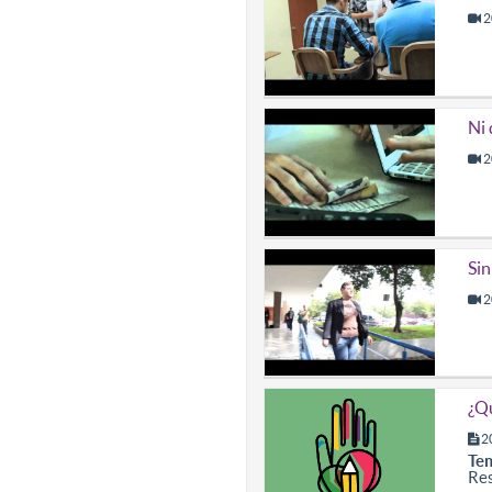
2
Ni 
2
Sin
2
¿Qu
2
Te
Res