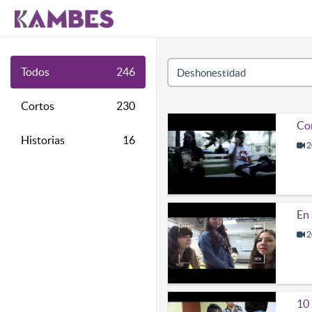
Todos
246
Cortos
230
Co
Historias
16
2
En 
2
10