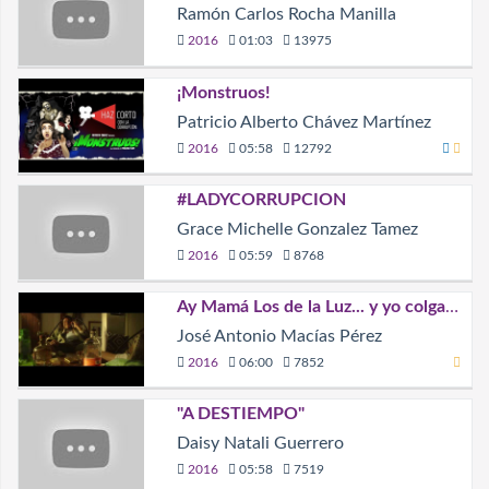
Ramón Carlos Rocha Manilla
2016
01:03
13975
¡Monstruos!
Patricio Alberto Chávez Martínez
2016
05:58
12792
#LADYCORRUPCION
Grace Michelle Gonzalez Tamez
2016
05:59
8768
Ay Mamá Los de la Luz... y yo colgado
José Antonio Macías Pérez
2016
06:00
7852
"A DESTIEMPO"
Daisy Natali Guerrero
2016
05:58
7519