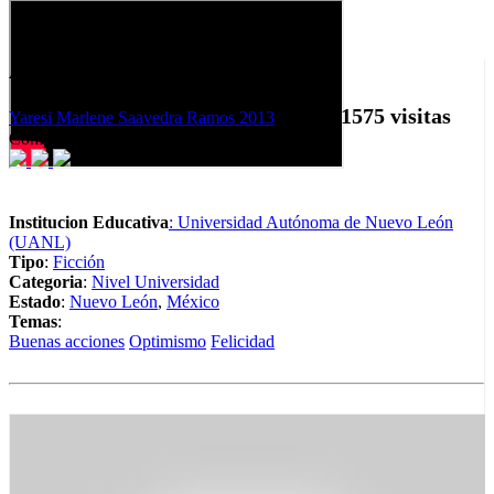
Alégrale el día a alguien
1575 visitas
Yaresi Marlene Saavedra Ramos
2013
03:12
Compartir
Institucion Educativa
: Universidad Autónoma de Nuevo León
(UANL)
Tipo
:
Ficción
Categoria
:
Nivel Universidad
Estado
:
Nuevo León
,
México
Temas
:
Buenas acciones
Optimismo
Felicidad