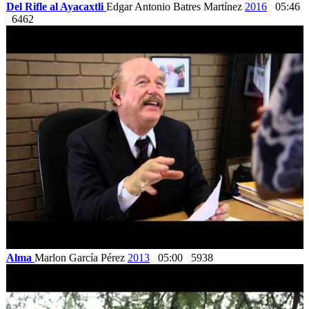
Del Rifle al Ayacaxtli
Edgar Antonio Batres Martínez
2016
05:46
6462
Alma
Marlon García Pérez
2013
05:00
5938