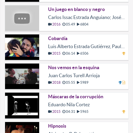
Un juego en blanco y negro
Carlos Issac Estrada Anguiano; José Adrián Villarreal Cantú
2016
05:49
6804
Cobardía
Luis Alberto Estrada Gutiérrez, Paulina Treviño Rivera
2015
06:14
6506
Nos vemos en la esquina
Juan Carlos Turell Arrioja
2018
05:55
5989
Máscaras de la corrupción
Eduardo Nila Cortez
2015
04:31
5965
Hipnosis