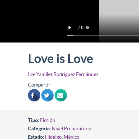
Love is Love
Ilze Yamilet Rodríguez Fernández
Compartir
Tipo
:
Ficción
Categoria
:
Nivel Preparatoria
Estado
:
Hidalgo
,
México