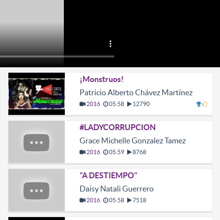
¡Monstruos!
Patricio Alberto Chávez Martínez
2016
05:58
12790
#LADYCORRUPCION
Grace Michelle Gonzalez Tamez
2016
05:59
8768
"A DESTIEMPO"
Daisy Natali Guerrero
2016
05:58
7518