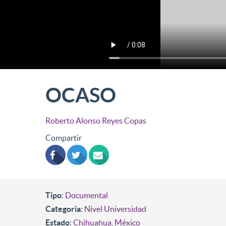
OCASO
Roberto Alonso Reyes Copas
Compartir
Tipo
:
Documental
Categoria
:
Nivel Universidad
Estado
:
Chihuahua
,
México