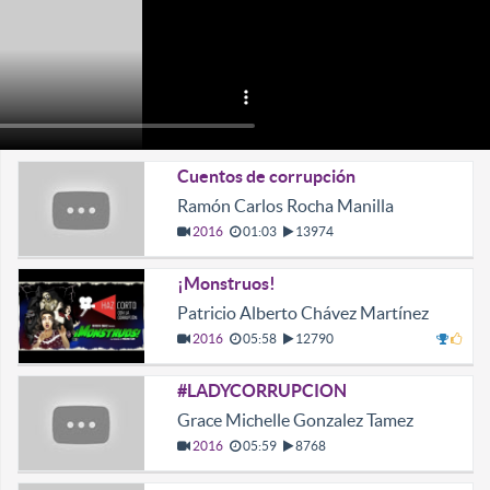
Cuentos de corrupción
Ramón Carlos Rocha Manilla
2016
01:03
13974
¡Monstruos!
Patricio Alberto Chávez Martínez
2016
05:58
12790
#LADYCORRUPCION
Grace Michelle Gonzalez Tamez
2016
05:59
8768