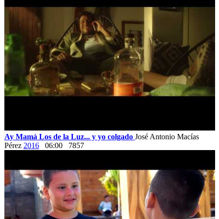
Ay Mamá Los de la Luz... y yo colgado
José Antonio Macías
Pérez
2016
06:00
7857