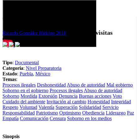
Un escudo, un destino
885 visitas
Ricardo González Hidalgo
2018
05:32
Compartir
Tipo
:
Documental
Categoria
:
Nivel Preparatoria
Estado
:
Puebla
,
México
Temas
:
Procesos ilegales
Deshonestidad
Abuso de autoridad
Mal gobierno
Soborno en el gobierno
Procesos ilegales
Abuso de autoridad
Soborno
Mordida
Extorsión
Denuncia
Buenas acciones
Voto
Cuidado del ambiente
Invitación al cambio
Honestidad
Integridad
Respeto
Voluntad
Valentía
Superación
Solidaridad
Servicio
Responsabilidad
Patriotismo
Optimismo
Obediencia
Liderazgo
Paz
Empatía
Comunicación
Censura
Soborno en los medios
Sinopsis