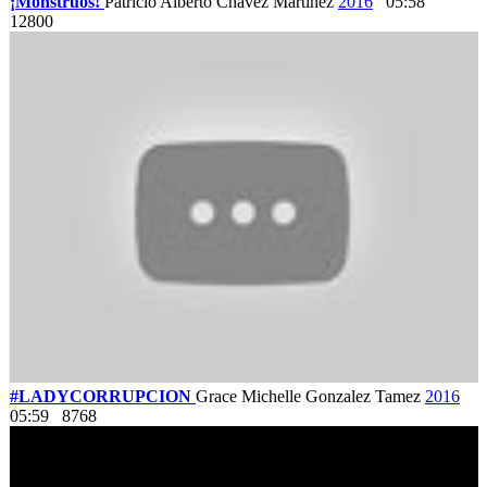
¡Monstruos!
Patricio Alberto Chávez Martínez
2016
05:58
12800
#LADYCORRUPCION
Grace Michelle Gonzalez Tamez
2016
05:59
8768