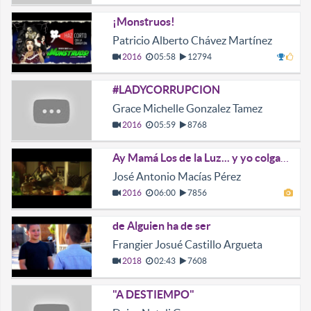
¡Monstruos!
Patricio Alberto Chávez Martínez
2016
05:58
12794
#LADYCORRUPCION
Grace Michelle Gonzalez Tamez
2016
05:59
8768
Ay Mamá Los de la Luz... y yo colgado
José Antonio Macías Pérez
2016
06:00
7856
de Alguien ha de ser
Frangier Josué Castillo Argueta
2018
02:43
7608
"A DESTIEMPO"