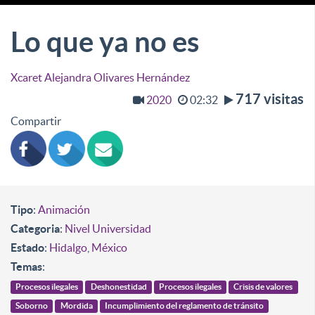
Lo que ya no es
Xcaret Alejandra Olivares Hernández
717 visitas
2020
02:32
Compartir
Tipo
:
Animación
Categoria
:
Nivel Universidad
Estado
:
Hidalgo
,
México
Temas
:
Procesos ilegales
Deshonestidad
Procesos ilegales
Crisis de valores
Soborno
Mordida
Incumplimiento del reglamento de tránsito