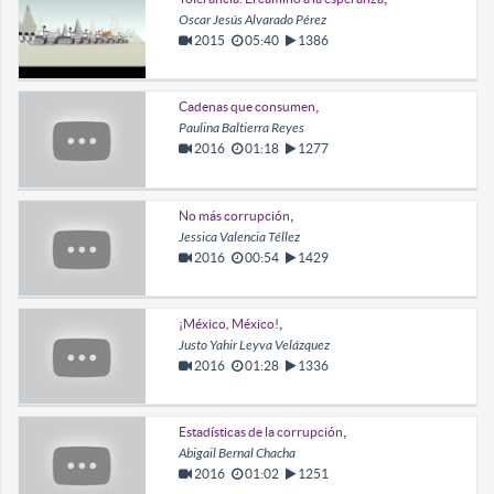
Oscar Jesús Alvarado Pérez
2015
05:40
1386
,
Cadenas que consumen
Paulina Baltierra Reyes
2016
01:18
1277
,
No más corrupción
Jessica Valencia Téllez
2016
00:54
1429
,
¡México, México!
Justo Yahir Leyva Velázquez
2016
01:28
1336
,
Estadísticas de la corrupción
Abigail Bernal Chacha
2016
01:02
1251