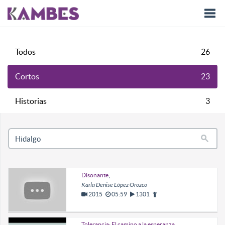
Togg
Todos
26
navi
Cortos
23
Historias
3
,
Disonante
Karla Denise López Orozco
2015
05:59
1301
,
Tolerancia: El camino a la esperanza